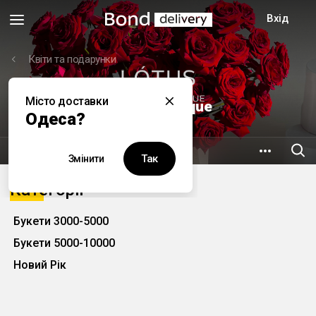
Вхід
Квіти та подарунки
Місто доставки
Lotus Flower Boutique
Одеса?
6.3 км
вул. Рішельєвська, 54
Так
Змінити
Категорії
Букети 3000-5000
Букети 5000-10000
Новий Рік