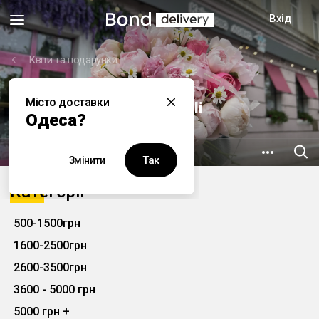
Вхід
Квіти та подарунки
Місто доставки
Квіткова Лавка Juli
Одеса?
6.8 км
вул. Рішельєвська, 32
Так
Змінити
Категорії
500-1500грн
1600-2500грн
2600-3500грн
3600 - 5000 грн
5000 грн +