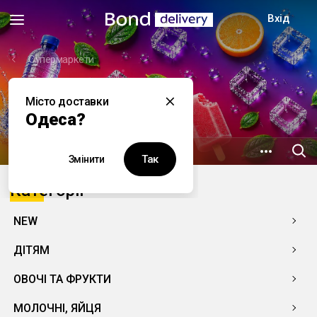
Вхід
Супермаркети
Місто доставки
Копійка
Одеса?
22.3 км
вул. Сахарова 1а
Так
Змінити
Категорії
NEW
ДІТЯМ
ОВОЧІ ТА ФРУКТИ
МОЛОЧНІ, ЯЙЦЯ