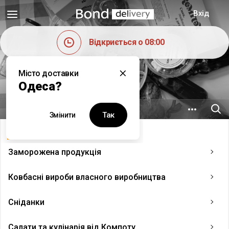
Вхід
Відкриється о 08:00
Місто доставки
Компот
Одеса?
1.4 км
Академіка Філатова, 2в
Так
Змінити
Меню
▴
Заморожена продукція
Ковбасні вироби власного виробництва
Сніданки
Салати та кулінарія від Компоту