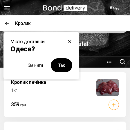
Вхід
Кролик
Відкриється о 09:00
Місто доставки
М'ясний Маркет Halal
Одеса?
1.5 км
вул. Варненська, 7б
Так
Змінити
Кролик печінка
1кг
359
грн