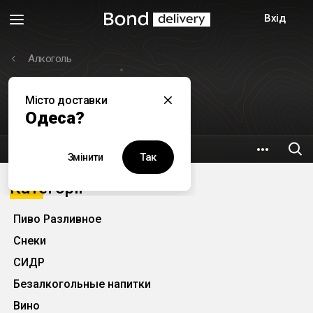
Вхід
Алкоголь
Місто доставки
Дом Пива
Одеса?
4.4 км
Фонтанська дорога, 2
Так
Змінити
Категорії
Пиво Разливное
Снеки
СИДР
Безалкогольные напитки
Вино