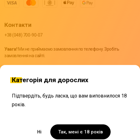
Контакти
+38 (048) 700-90-07
Увага!
Ми не приймаємо замовлення по телефону. Зробіть
замовлення на сайті.
support@bond.delivery
Категорія для дорослих
Підтвердіть, будь ласка, що вам виповнилося 18
років.
Угода користувача
© 2026 Bond Delivery
Так, мені є 18 років
Ні