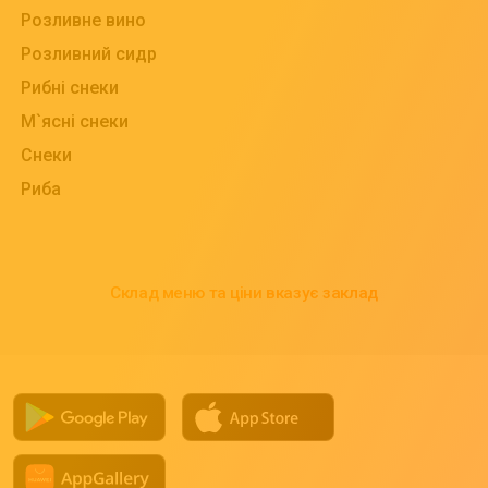
Розливне вино
Розливний сидр
Рибні снеки
М`ясні снеки
Снеки
Риба
Склад меню та ціни вказує заклад