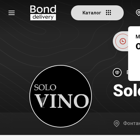
Каталог
М
Ві
Екскл
Sol
Фонтан