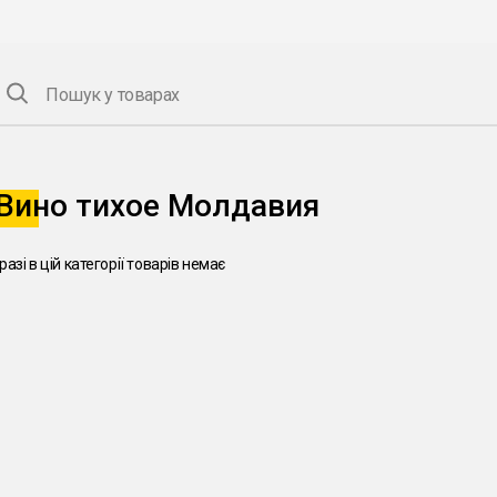
Пошук у товарах
Вино тихое Молдавия
разі в цій категорії товарів немає