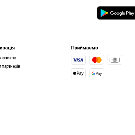
изація
Приймаємо
 клієнтів
я партнерів