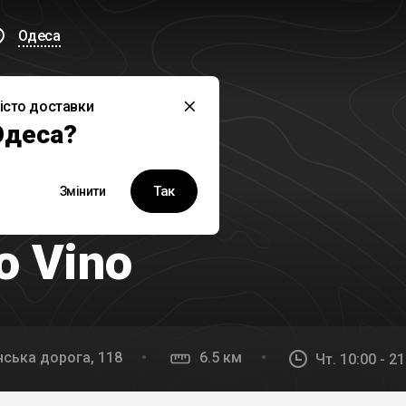
Одеса
істо доставки
дкриється о 10:00
Одеса?
Так
Змінити
юзивно у Bond Delivery
o Vino
ська дорога, 118
6.5 км
Чт. 10:00 - 21