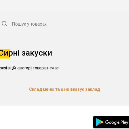
Пошук у товарах
Сирні закуски
разі в цій категорії товарів немає
Склад меню та ціни вказує заклад