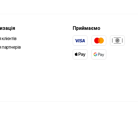
изація
Приймаємо
 клієнтів
я партнерів