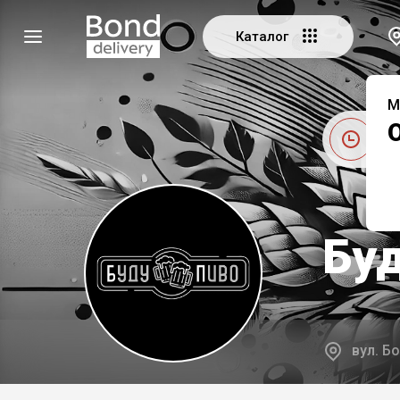
Каталог
М
Ві
Бу
вул. Бо